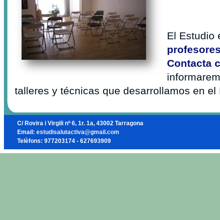
El Estudio
profesore
Contacta 
informarem
talleres y técnicas que desarrollamos en el 
C/ Rovira i Virgili nº 6, 1r. 1a, 43002 Tarragona
Email:
estudisalutactiva@gmail.com
Telèfons: 977203174 - 627693909