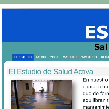
EL ESTUDIO
TAI CHI
YOGA
MASAJE TERAPÉUTICO
REIKI
El Estudio de Salud Activa
En nuestro
contacto co
que de for
equilibran 
mantenimie