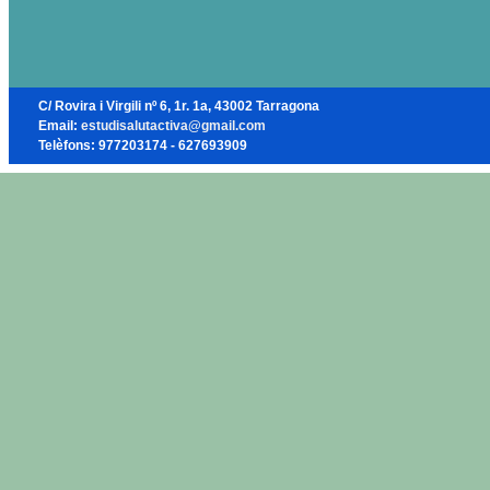
C/ Rovira i Virgili nº 6, 1r. 1a, 43002 Tarragona
Email:
estudisalutactiva@gmail.com
Telèfons: 977203174 - 627693909